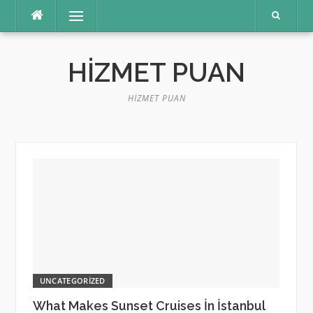
İçeriğe
Menü
atla
HIZMET PUAN
HIZMET PUAN
UNCATEGORIZED
What Makes Sunset Cruises İn İstanbul