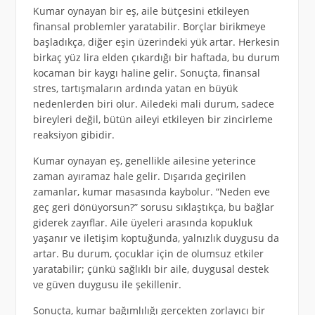
Kumar oynayan bir eş, aile bütçesini etkileyen
finansal problemler yaratabilir. Borçlar birikmeye
başladıkça, diğer eşin üzerindeki yük artar. Herkesin
birkaç yüz lira elden çıkardığı bir haftada, bu durum
kocaman bir kaygı haline gelir. Sonuçta, finansal
stres, tartışmaların ardında yatan en büyük
nedenlerden biri olur. Ailedeki mali durum, sadece
bireyleri değil, bütün aileyi etkileyen bir zincirleme
reaksiyon gibidir.
Kumar oynayan eş, genellikle ailesine yeterince
zaman ayıramaz hale gelir. Dışarıda geçirilen
zamanlar, kumar masasında kaybolur. “Neden eve
geç geri dönüyorsun?” sorusu sıklaştıkça, bu bağlar
giderek zayıflar. Aile üyeleri arasında kopukluk
yaşanır ve iletişim koptuğunda, yalnızlık duygusu da
artar. Bu durum, çocuklar için de olumsuz etkiler
yaratabilir; çünkü sağlıklı bir aile, duygusal destek
ve güven duygusu ile şekillenir.
Sonuçta, kumar bağımlılığı gerçekten zorlayıcı bir