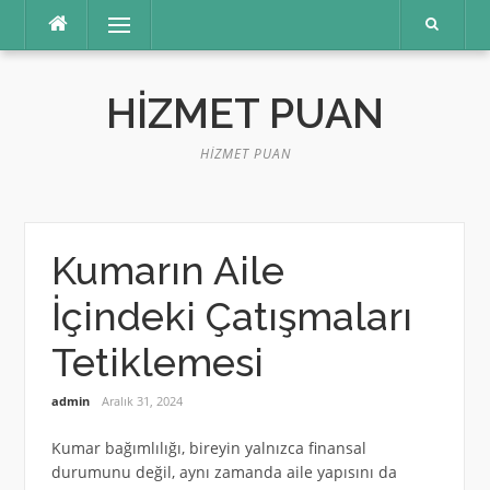
İçeriğe
Menü
atla
HIZMET PUAN
HIZMET PUAN
Kumarın Aile
İçindeki Çatışmaları
Tetiklemesi
admin
Aralık 31, 2024
Kumar bağımlılığı, bireyin yalnızca finansal
durumunu değil, aynı zamanda aile yapısını da