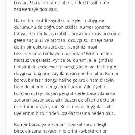
başlar. Ekonomik stres, aile içindeki ilişkileri de
zedelemeye dönüşür.
Bütün bu maddi kayıplar, bireylerin duygusal
durumunu da doğrudan etkiler. Kumar oynama
ihtiyacı bir tür kaçış olabilir; ancak bu kaçıştan sonra
gelen suçluluk ve pişmanlık duygusu, bireyi daha
derin bir çukura sürükler. Kendinizi nasıl
hissedersiniz, bir kaybın ardından? Muhtemelen
mutsuz ve çaresiz. Ayrıca bu durum, aile içindeki
iletişimi de zedeleyerek, sevgi, güven ve destek gibi
duygusal bağların zayıflamasına neden olur. Kumar
borcu, bir kısır döngü haline gelerek, hem bireyin
hem de ailenin dengelerini bozar. Aile üyeleri,
borçtan dolayı oluşan gerginliklerle başa çıkmakta
zorlanır; bazen sessizlik, bazen de öfke ile dolu bir
ev ortamı ortaya çıkar. Bu olumsuz duygular, aile
üyelerinin birbirinden uzaklaşmasına neden olur.
Kumar borcu yalnızca bir finansal sorun değil;
birçok insana hayatının iplerini kaybettiren bir