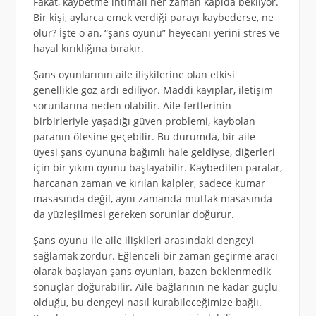
Fakat, kaybetme ihtimali her zaman kapıda bekliyor.
Bir kişi, aylarca emek verdiği parayı kaybederse, ne
olur? İşte o an, “şans oyunu” heyecanı yerini stres ve
hayal kırıklığına bırakır.
Şans oyunlarının aile ilişkilerine olan etkisi
genellikle göz ardı ediliyor. Maddi kayıplar, iletişim
sorunlarına neden olabilir. Aile fertlerinin
birbirleriyle yaşadığı güven problemi, kaybolan
paranın ötesine geçebilir. Bu durumda, bir aile
üyesi şans oyununa bağımlı hale geldiyse, diğerleri
için bir yıkım oyunu başlayabilir. Kaybedilen paralar,
harcanan zaman ve kırılan kalpler, sadece kumar
masasında değil, aynı zamanda mutfak masasında
da yüzleşilmesi gereken sorunlar doğurur.
Şans oyunu ile aile ilişkileri arasındaki dengeyi
sağlamak zordur. Eğlenceli bir zaman geçirme aracı
olarak başlayan şans oyunları, bazen beklenmedik
sonuçlar doğurabilir. Aile bağlarının ne kadar güçlü
olduğu, bu dengeyi nasıl kurabileceğimize bağlı.