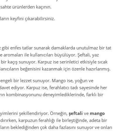
sahte ürünlerden kaçının.
ların keyfini çıkarabilirsiniz.
z
gibi enfes tatlar sunarak damaklarda unutulmaz bir tat
e aromaları ile kullanıcıları büyülüyor. Şeftali, yaz
ir kaçış sunuyor. Karpuz ise serinletici etkisiyle sıcak
llanıcıların beğenisini kazanmak için özenle hazırlanmış.
le dengeli bir lezzet sunuyor. Mango ise, yoğun ve
vet ediyor. Karpuz ise, ferahlatıcı tadı sayesinde her
tların kombinasyonunu deneyimlediklerinde, farklı bir
eyimlerini şekillendiriyor. Örneğin,
şeftali
ve
mango
rırken, karpuzun ferahlığı ile birleştiğinde, adeta bir
ıcıların beklediğinden çok daha fazlasını sunuyor ve onları