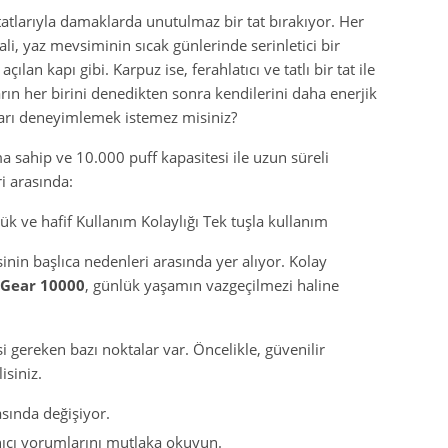
tatlarıyla damaklarda unutulmaz bir tat bırakıyor. Her
ali, yaz mevsiminin sıcak günlerinde serinletici bir
an kapı gibi. Karpuz ise, ferahlatıcı ve tatlı bir tat ile
rın her birini denedikten sonra kendilerini daha enerjik
tatları deneyimlemek istemez misiniz?
ma sahip ve 10.000 puff kapasitesi ile uzun süreli
i arasında:
k ve hafif Kullanım Kolaylığı Tek tuşla kullanım
sinin başlıca nedenleri arasında yer alıyor. Kolay
 Gear 10000
, günlük yaşamın vazgeçilmezi haline
 gereken bazı noktalar var. Öncelikle, güvenilir
isiniz.
asında değişiyor.
anıcı yorumlarını mutlaka okuyun.