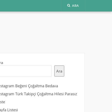
ARA
ra
Ara
nstagram Beğeni Çoğaltma Bedava
nstagram Türk Takipçi Çoğaltma Hilesi Parasız
iste
ayfa Listesi