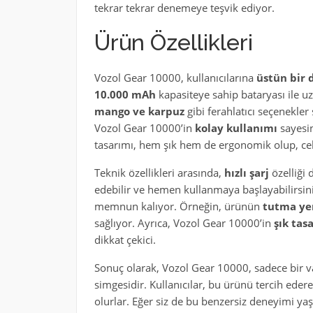
tekrar tekrar denemeye teşvik ediyor.
Ürün Özellikleri
Vozol Gear 10000, kullanıcılarına
üstün bir
10.000 mAh
kapasiteye sahip bataryası ile uz
mango ve karpuz
gibi ferahlatıcı seçenekler
Vozol Gear 10000’in
kolay kullanımı
sayesin
tasarımı, hem şık hem de ergonomik olup, ceb
Teknik özellikleri arasında,
hızlı şarj
özelliği 
edebilir ve hemen kullanmaya başlayabilirsini
memnun kalıyor. Örneğin, ürünün
tutma ye
sağlıyor. Ayrıca, Vozol Gear 10000’in
şık tas
dikkat çekici.
Sonuç olarak, Vozol Gear 10000, sadece bir va
simgesidir. Kullanıcılar, bu ürünü tercih eder
olurlar. Eğer siz de bu benzersiz deneyimi ya