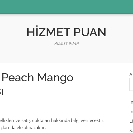
HIZMET PUAN
HIZMET PUAN
0 Peach Mango
A
ı
I
I
zellikleri ve satış noktaları hakkında bilgi verilecektir.
L
ları da ele alınacaktır.
S