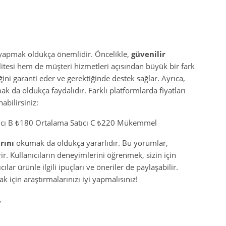
 yapmak oldukça önemlidir. Öncelikle,
güvenilir
litesi hem de müşteri hizmetleri açısından büyük bir fark
liğini garanti eder ve gerektiğinde destek sağlar. Ayrıca,
ak da oldukça faydalıdır. Farklı platformlarda fiyatları
abilirsiniz:
Satıcı B ₺180 Ortalama Satıcı C ₺220 Mükemmel
rını
okumak da oldukça yararlıdır. Bu yorumlar,
r. Kullanıcıların deneyimlerini öğrenmek, sizin için
cılar ürünle ilgili ipuçları ve öneriler de paylaşabilir.
 için araştırmalarınızı iyi yapmalısınız!
r