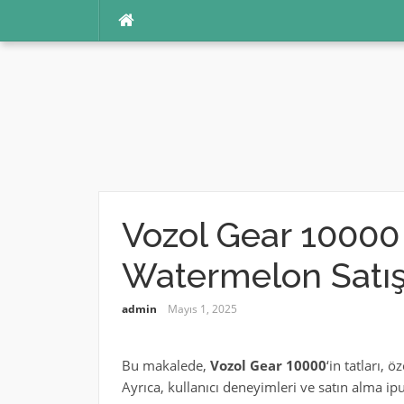
İçeriğe
atla
Vozol Gear 1000
Watermelon Satış
admin
Mayıs 1, 2025
Bu makalede,
Vozol Gear 10000
‘in tatları, ö
Ayrıca, kullanıcı deneyimleri ve satın alma ipuç