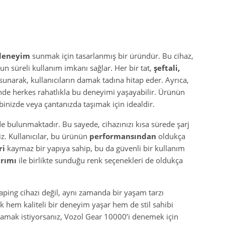
 deneyim
sunmak için tasarlanmış bir üründür. Bu cihaz,
un süreli kullanım imkanı sağlar. Her bir tat,
şeftali,
 sunarak, kullanıcıların damak tadına hitap eder. Ayrıca,
de herkes rahatlıkla bu deneyimi yaşayabilir. Ürünün
inizde veya çantanızda taşımak için idealdir.
de bulunmaktadır. Bu sayede, cihazınızı kısa sürede şarj
z. Kullanıcılar, bu ürünün
performansından
oldukça
ri
kaymaz bir yapıya sahip, bu da güvenli bir kullanım
arımı
ile birlikte sunduğu renk seçenekleri de oldukça
ping cihazı değil, aynı zamanda bir yaşam tarzı
ek hem kaliteli bir deneyim yaşar hem de stil sahibi
şamak istiyorsanız, Vozol Gear 10000’i denemek için