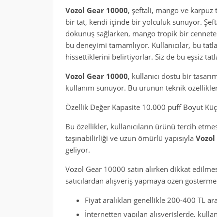
Vozol Gear 10000
, şeftali, mango ve karpuz 
bir tat, kendi içinde bir yolculuk sunuyor. Şeft
dokunuş sağlarken, mango tropik bir cennete açıl
bu deneyimi tamamlıyor. Kullanıcılar, bu tatla
hissettiklerini belirtiyorlar. Siz de bu eşsiz 
Vozol Gear 10000
, kullanıcı dostu bir tasarı
kullanım sunuyor. Bu ürünün teknik özellikler
Özellik Değer Kapasite 10.000 puff Boyut Küçü
Bu özellikler, kullanıcıların ürünü tercih etme
taşınabilirliği ve uzun ömürlü yapısıyla
Vozol
geliyor.
Vozol Gear 10000 satın alırken dikkat edilmesi
satıcılardan alışveriş yapmaya özen göstermel
Fiyat aralıkları genellikle 200-400 TL ar
İnternetten yapılan alışverişlerde, kull