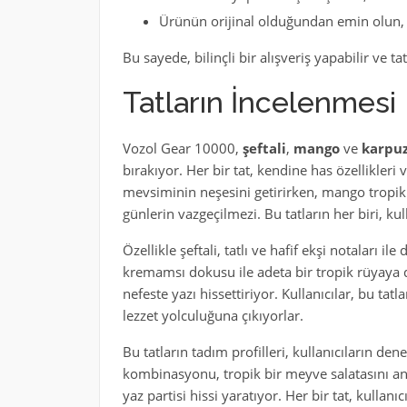
Ürünün orijinal olduğundan emin olun, 
Bu sayede, bilinçli bir alışveriş yapabilir ve tat
Tatların İncelenmesi
Vozol Gear 10000,
şeftali
,
mango
ve
karpu
bırakıyor. Her bir tat, kendine has özellikleri v
mevsiminin neşesini getirirken, mango tropik b
günlerin vazgeçilmezi. Bu tatların her biri, ku
Özellikle şeftali, tatlı ve hafif ekşi notaları i
kremamsı dokusu ile adeta bir tropik rüyaya da
nefeste yazı hissettiriyor. Kullanıcılar, bu ta
lezzet yolculuğuna çıkıyorlar.
Bu tatların tadım profilleri, kullanıcıların den
kombinasyonu, tropik bir meyve salatasını andı
yaz partisi hissi yaratıyor. Her bir tat, kullan