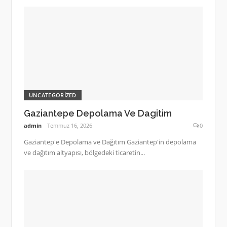
UNCATEGORIZED
Gaziantepe Depolama Ve Dagitim
admin
Temmuz 16, 2026
0
Gaziantep'e Depolama ve Dağıtım Gaziantep'in depolama
ve dağıtım altyapısı, bölgedeki ticaretin...