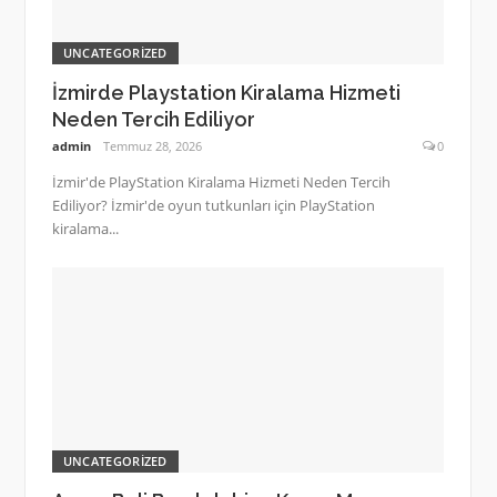
UNCATEGORIZED
İzmirde Playstation Kiralama Hizmeti
Neden Tercih Ediliyor
admin
Temmuz 28, 2026
0
İzmir'de PlayStation Kiralama Hizmeti Neden Tercih
Ediliyor? İzmir'de oyun tutkunları için PlayStation
kiralama...
UNCATEGORIZED