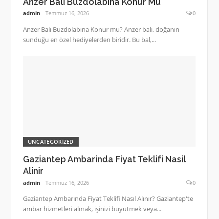
Anzer Bali Buzdolabina Konur Mu
admin
Temmuz 16, 2026
0
Anzer Balı Buzdolabına Konur mu? Anzer balı, doğanın
sunduğu en özel hediyelerden biridir. Bu bal,...
UNCATEGORIZED
Gaziantep Ambarinda Fiyat Teklifi Nasil
Alinir
admin
Temmuz 16, 2026
0
Gaziantep Ambarında Fiyat Teklifi Nasıl Alınır? Gaziantep'te
ambar hizmetleri almak, işinizi büyütmek veya...