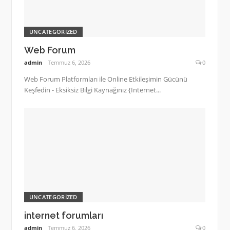
UNCATEGORIZED
Web Forum
admin
Temmuz 6, 2026
0
Web Forum Platformları ile Online Etkileşimin Gücünü
Keşfedin - Eksiksiz Bilgi Kaynağınız {İnternet...
UNCATEGORIZED
internet forumları
admin
Temmuz 6, 2026
0