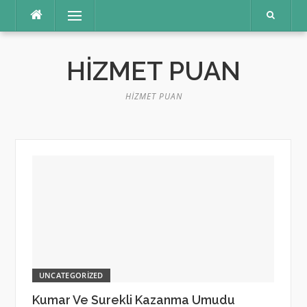
İçeriğe
Menü
atla
HIZMET PUAN
HIZMET PUAN
UNCATEGORIZED
Kumar Ve Surekli Kazanma Umudu