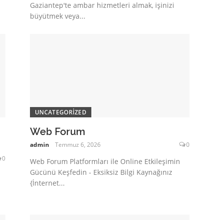
Gaziantep'te ambar hizmetleri almak, işinizi
büyütmek veya...
UNCATEGORIZED
Web Forum
admin
Temmuz 6, 2026
0
0
Web Forum Platformları ile Online Etkileşimin
Gücünü Keşfedin - Eksiksiz Bilgi Kaynağınız
n
{İnternet...