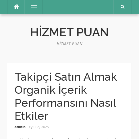
İçeriğe
Menü
atla
HIZMET PUAN
HIZMET PUAN
Takipçi Satın Almak
Organik İçerik
Performansını Nasıl
Etkiler
admin
Eylül 8, 2025