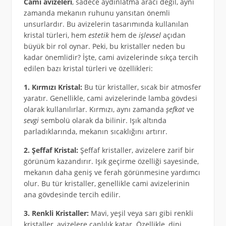
Cami avizeleri
, sadece aydınlatma aracı değil, aynı
zamanda mekanın ruhunu yansıtan önemli
unsurlardır. Bu avizelerin tasarımında kullanılan
kristal türleri, hem
estetik
hem de
işlevsel
açıdan
büyük bir rol oynar. Peki, bu kristaller neden bu
kadar önemlidir? İşte, cami avizelerinde sıkça tercih
edilen bazı kristal türleri ve özellikleri:
1. Kırmızı Kristal:
Bu tür kristaller, sıcak bir atmosfer
yaratır. Genellikle, cami avizelerinde lamba gövdesi
olarak kullanılırlar. Kırmızı, aynı zamanda
şefkat
ve
sevgi
sembolü olarak da bilinir. Işık altında
parladıklarında, mekanın sıcaklığını artırır.
2. Şeffaf Kristal:
Şeffaf kristaller, avizelere zarif bir
görünüm kazandırır. Işık geçirme özelliği sayesinde,
mekanın daha geniş ve ferah görünmesine yardımcı
olur. Bu tür kristaller, genellikle cami avizelerinin
ana gövdesinde tercih edilir.
3. Renkli Kristaller:
Mavi, yeşil veya sarı gibi renkli
kristaller, avizelere canlılık katar. Özellikle, dini