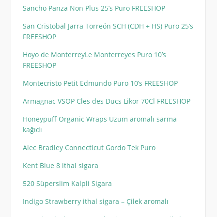
Sancho Panza Non Plus 25’s Puro FREESHOP
San Cristobal Jarra Torreón SCH (CDH + HS) Puro 25’s
FREESHOP
Hoyo de MonterreyLe Monterreyes Puro 10’s
FREESHOP
Montecristo Petit Edmundo Puro 10’s FREESHOP
Armagnac VSOP Cles des Ducs Likor 70Cl FREESHOP
Honeypuff Organic Wraps Üzüm aromalı sarma
kağıdı
Alec Bradley Connecticut Gordo Tek Puro
Kent Blue 8 ithal sigara
520 Süperslim Kalpli Sigara
Indigo Strawberry ithal sigara – Çilek aromalı