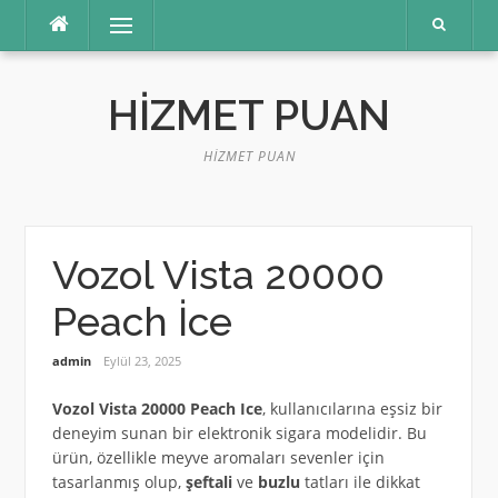
İçeriğe
Menü
atla
HIZMET PUAN
HIZMET PUAN
Vozol Vista 20000
Peach İce
admin
Eylül 23, 2025
Vozol Vista 20000 Peach Ice
, kullanıcılarına eşsiz bir
deneyim sunan bir elektronik sigara modelidir. Bu
ürün, özellikle meyve aromaları sevenler için
tasarlanmış olup,
şeftali
ve
buzlu
tatları ile dikkat