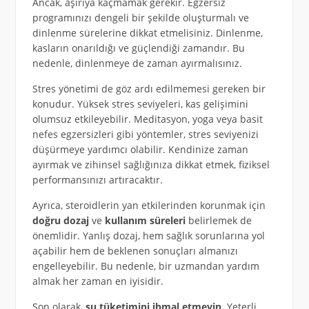
Ancak, aşırıya kaçmamak gerekir. Egzersiz
programınızı dengeli bir şekilde oluşturmalı ve
dinlenme sürelerine dikkat etmelisiniz. Dinlenme,
kasların onarıldığı ve güçlendiği zamandır. Bu
nedenle, dinlenmeye de zaman ayırmalısınız.
Stres yönetimi de göz ardı edilmemesi gereken bir
konudur. Yüksek stres seviyeleri, kas gelişimini
olumsuz etkileyebilir. Meditasyon, yoga veya basit
nefes egzersizleri gibi yöntemler, stres seviyenizi
düşürmeye yardımcı olabilir. Kendinize zaman
ayırmak ve zihinsel sağlığınıza dikkat etmek, fiziksel
performansınızı artıracaktır.
Ayrıca, steroidlerin yan etkilerinden korunmak için
doğru dozaj
ve
kullanım süreleri
belirlemek de
önemlidir. Yanlış dozaj, hem sağlık sorunlarına yol
açabilir hem de beklenen sonuçları almanızı
engelleyebilir. Bu nedenle, bir uzmandan yardım
almak her zaman en iyisidir.
Son olarak,
su tüketimini ihmal etmeyin
. Yeterli