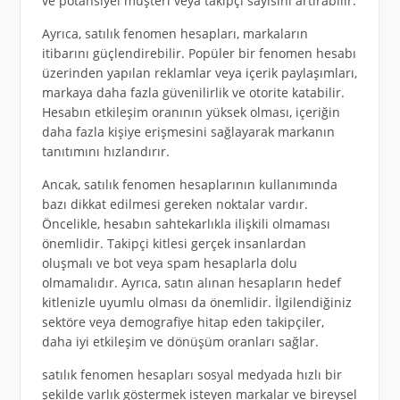
ve potansiyel müşteri veya takipçi sayısını artırabilir.
Ayrıca, satılık fenomen hesapları, markaların
itibarını güçlendirebilir. Popüler bir fenomen hesabı
üzerinden yapılan reklamlar veya içerik paylaşımları,
markaya daha fazla güvenilirlik ve otorite katabilir.
Hesabın etkileşim oranının yüksek olması, içeriğin
daha fazla kişiye erişmesini sağlayarak markanın
tanıtımını hızlandırır.
Ancak, satılık fenomen hesaplarının kullanımında
bazı dikkat edilmesi gereken noktalar vardır.
Öncelikle, hesabın sahtekarlıkla ilişkili olmaması
önemlidir. Takipçi kitlesi gerçek insanlardan
oluşmalı ve bot veya spam hesaplarla dolu
olmamalıdır. Ayrıca, satın alınan hesapların hedef
kitlenizle uyumlu olması da önemlidir. İlgilendiğiniz
sektöre veya demografiye hitap eden takipçiler,
daha iyi etkileşim ve dönüşüm oranları sağlar.
satılık fenomen hesapları sosyal medyada hızlı bir
şekilde varlık göstermek isteyen markalar ve bireysel