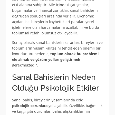
etki alanına sahiptir. Aile içindeki çatışmalar,
boşanmalar ve finansal zorluklar, sanal bahislerin
doğrudan sonuçları arasında yer alır. Ekonomik
açıdan ise, bireylerin kaybettikleri paralar, yerel
işletmelere olan harcamalarını azaltabilir ve bu da
toplumsal refahı olumsuz etkileyebilir.
Sonuç olarak, sanal bahislerin zararları, bireylerin ve
toplumların yaşam kalitesini tehdit eden önemli bir
konudur. Bu nedenle,
toplum olarak bu problemi
ele almak ve çözüm yolları geliştirmek
gerekmektedir.
Sanal Bahislerin Neden
Olduğu Psikolojik Etkiler
Sanal bahis, bireylerin yaşamlarında ciddi
psikolojik sorunlara
yol açabilir. Özellikle, bağımlılık
ve kaygı gibi durumlar, bahis alışkanlıklarının