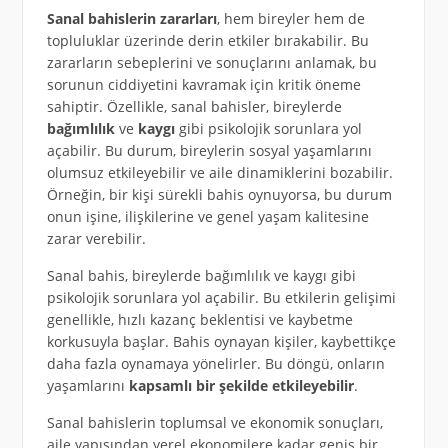
Sanal bahislerin zararları
, hem bireyler hem de
topluluklar üzerinde derin etkiler bırakabilir. Bu
zararların sebeplerini ve sonuçlarını anlamak, bu
sorunun ciddiyetini kavramak için kritik öneme
sahiptir. Özellikle, sanal bahisler, bireylerde
bağımlılık
ve
kaygı
gibi psikolojik sorunlara yol
açabilir. Bu durum, bireylerin sosyal yaşamlarını
olumsuz etkileyebilir ve aile dinamiklerini bozabilir.
Örneğin, bir kişi sürekli bahis oynuyorsa, bu durum
onun işine, ilişkilerine ve genel yaşam kalitesine
zarar verebilir.
Sanal bahis, bireylerde bağımlılık ve kaygı gibi
psikolojik sorunlara yol açabilir. Bu etkilerin gelişimi
genellikle, hızlı kazanç beklentisi ve kaybetme
korkusuyla başlar. Bahis oynayan kişiler, kaybettikçe
daha fazla oynamaya yönelirler. Bu döngü, onların
yaşamlarını
kapsamlı bir şekilde etkileyebilir
.
Sanal bahislerin toplumsal ve ekonomik sonuçları,
aile yapısından yerel ekonomilere kadar geniş bir