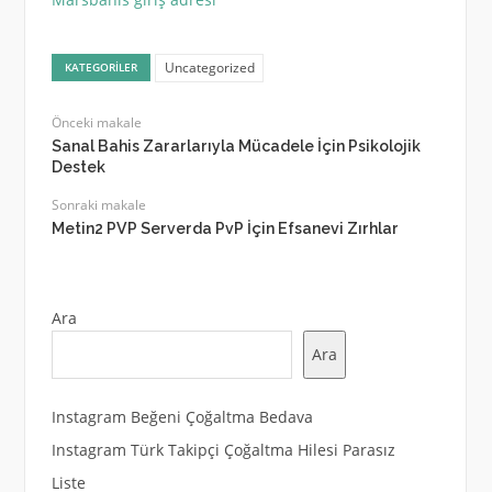
Uncategorized
KATEGORILER
Önceki makale
Sanal Bahis Zararlarıyla Mücadele İçin Psikolojik
Destek
Sonraki makale
Metin2 PVP Serverda PvP İçin Efsanevi Zırhlar
Ara
Ara
Instagram Beğeni Çoğaltma Bedava
Instagram Türk Takipçi Çoğaltma Hilesi Parasız
Liste