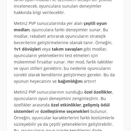
incelenecek, oyunculara sunulan deneyimler
hakkında bilgi verilecektir.
Metin2 PVP sunucularında yer alan
çeşitli oyun
modları
, oyunculara farklı deneyimler sunar. Bu
modlar, rekabeti artırarak oyuncuların stratejik
becerilerini geliştirmelerine olanak tanır. Örneğin,
1v1 dövüşleri
veya
takım savaşları
gibi modlar,
oyuncuların yeteneklerini test etmeleri için
mükemmel fırsatlar sunar. Her mod, farklı taktikler
ve oyun stilleri gerektirir, bu nedenle oyuncuların
sürekli olarak kendilerini geliştirmesi gerekir. Bu da
oyunun heyecanını ve
bağımlılığını
artırır!
Metin2 PVP sunucularının sunduğu
özel özellikler
,
oyuncuların oyun deneyimini zenginleştirir. Bu
özellikler arasında
özel etkinlikler
,
gelişmiş ödül
sistemleri
ve
özelleştirme seçenekleri
bulunur.
Örneğin, oyuncular karakterlerini farklı kostümlerle
süsleyebilir ya da çeşitli yeteneklerini geliştirebilir.
Bu, oyuncuların oyun içinde kendilerini ifade