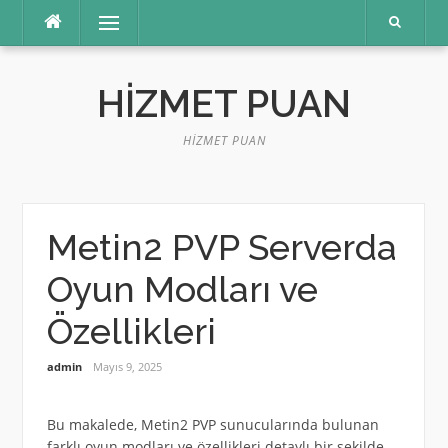
İçeriğe
Menü
atla
HIZMET PUAN
HIZMET PUAN
Metin2 PVP Serverda
Oyun Modları ve
Özellikleri
admin
Mayıs 9, 2025
Bu makalede, Metin2 PVP sunucularında bulunan
farklı oyun modları ve özellikleri detaylı bir şekilde