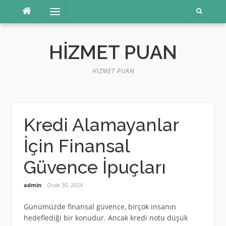
İçeriğe
Menü
atla
HIZMET PUAN
HIZMET PUAN
Kredi Alamayanlar
İçin Finansal
Güvence İpuçları
admin
Ocak 30, 2024
Günümüzde finansal güvence, birçok insanın
hedeflediği bir konudur. Ancak kredi notu düşük