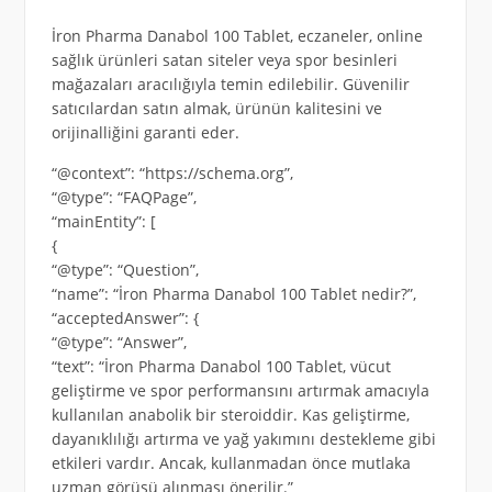
İron Pharma Danabol 100 Tablet, eczaneler, online
sağlık ürünleri satan siteler veya spor besinleri
mağazaları aracılığıyla temin edilebilir. Güvenilir
satıcılardan satın almak, ürünün kalitesini ve
orijinalliğini garanti eder.
“@context”: “https://schema.org”,
“@type”: “FAQPage”,
“mainEntity”: [
{
“@type”: “Question”,
“name”: “İron Pharma Danabol 100 Tablet nedir?”,
“acceptedAnswer”: {
“@type”: “Answer”,
“text”: “İron Pharma Danabol 100 Tablet, vücut
geliştirme ve spor performansını artırmak amacıyla
kullanılan anabolik bir steroiddir. Kas geliştirme,
dayanıklılığı artırma ve yağ yakımını destekleme gibi
etkileri vardır. Ancak, kullanmadan önce mutlaka
uzman görüşü alınması önerilir.”