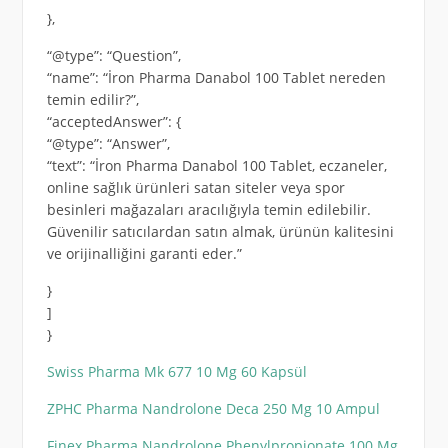
},
“@type”: “Question”,
“name”: “İron Pharma Danabol 100 Tablet nereden
temin edilir?”,
“acceptedAnswer”: {
“@type”: “Answer”,
“text”: “İron Pharma Danabol 100 Tablet, eczaneler,
online sağlık ürünleri satan siteler veya spor
besinleri mağazaları aracılığıyla temin edilebilir.
Güvenilir satıcılardan satın almak, ürünün kalitesini
ve orijinalliğini garanti eder.”
}
]
}
Swiss Pharma Mk 677 10 Mg 60 Kapsül
ZPHC Pharma Nandrolone Deca 250 Mg 10 Ampul
Finex Pharma Nandrolone Phenylpropionate 100 Mg