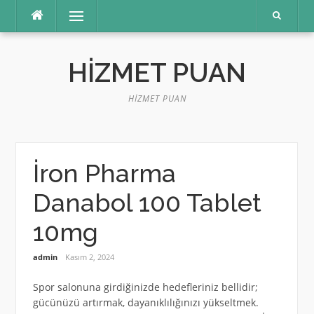
İçeriğe
Menü
atla
HIZMET PUAN
HIZMET PUAN
İron Pharma
Danabol 100 Tablet
10mg
admin
Kasım 2, 2024
Spor salonuna girdiğinizde hedefleriniz bellidir;
gücünüzü artırmak, dayanıklılığınızı yükseltmek.