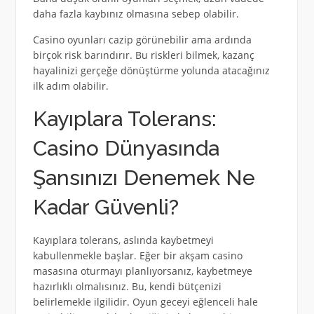
daha fazla kaybınız olmasına sebep olabilir.
Casino oyunları cazip görünebilir ama ardında
birçok risk barındırır. Bu riskleri bilmek, kazanç
hayalinizi gerçeğe dönüştürme yolunda atacağınız
ilk adım olabilir.
Kayıplara Tolerans:
Casino Dünyasında
Şansınızı Denemek Ne
Kadar Güvenli?
Kayıplara tolerans, aslında kaybetmeyi
kabullenmekle başlar. Eğer bir akşam casino
masasına oturmayı planlıyorsanız, kaybetmeye
hazırlıklı olmalısınız. Bu, kendi bütçenizi
belirlemekle ilgilidir. Oyun geceyi eğlenceli hale