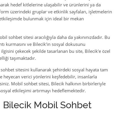
rak hedef kitlelerine ulaşabilir ve ürünlerini ya da
form üzerindeki gruplar ve etkinlik sayfaları, işletmelerin
etkileşimde bulunmak için ideal bir mekan
obil sohbet sitesi aracılığıyla daha da yakınınızdadır. Bu
lantı kurmasını ve Bilecik'in sosyal dokusunu
gisini çekecek şekilde tasarlanan bu site, Bilecik'e özel
lliği taşımaktadır.
 sohbet sitesini kullanarak şehirdeki sosyal hayata tam
ve heyecan verici yönlerini keşfedebilir, insanlarla
iniz. Mobil sohbet sitesi, Bilecik halkının birbirleriyle
sosyal etkileşimi artırmayı hedeflemektedir.
: Bilecik Mobil Sohbet