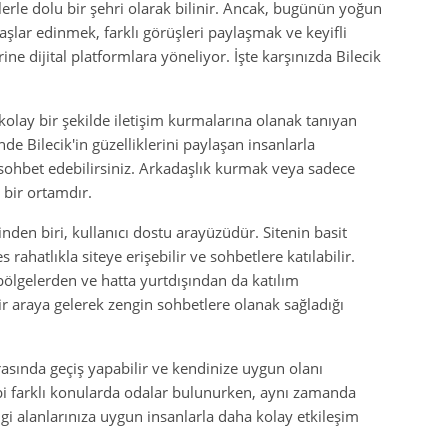
iklerle dolu bir şehri olarak bilinir. Ancak, bugünün yoğun
şlar edinmek, farklı görüşleri paylaşmak ve keyifli
ne dijital platformlara yöneliyor. İşte karşınızda Bilecik
e kolay bir şekilde iletişim kurmalarına olanak tanıyan
de Bilecik'in güzelliklerini paylaşan insanlarla
rle sohbet edebilirsiniz. Arkadaşlık kurmak veya sadece
l bir ortamdır.
nden biri, kullanıcı dostu arayüzüdür. Sitenin basit
rahatlıkla siteye erişebilir ve sohbetlere katılabilir.
ı bölgelerden ve hatta yurtdışından da katılım
bir araya gelerek zengin sohbetlere olanak sağladığı
arasında geçiş yapabilir ve kendinize uygun olanı
gibi farklı konularda odalar bulunurken, aynı zamanda
gi alanlarınıza uygun insanlarla daha kolay etkileşim