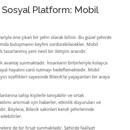
r Sosyal Platform: Mobil
leriyle öne çıkan bir şehri olarak bilinir. Bu güzel şehirde
formda buluşmanın keyfini sürdürebilecekler. Mobil
ak tasarlanmış yeni nesil bir iletişim aracıdır.
ok avantaj sunmaktadır. İnsanların birbirleriyle kolayca
osyal hayatını canlı tutmayı hedeflemektedir. Mobil
yici özellikleri sayesinde Bilecik'te yaşayanları bir araya
lanlarına sahip kişilerle tanışabilir ve ortak
atılımı artırmak için haberler, etkinlik duyuruları ve
dır. Böylece, Bilecik sakinleri kendi şehirlerinde
edebilirler.
melere de bir fırsat sunmaktadır. Şehirde faaliyet