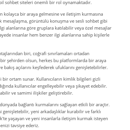
l sohbet siteleri önemli bir rol oynamaktadır.
rın kolayca bir araya gelmesine ve iletişim kurmasına
nlık mesajlaşma, görüntülü konuşma ve sesli sohbet gibi
 ilgi alanlarına göre gruplara katılabilir veya özel mesajlar
sayede insanlar hem benzer ilgi alanlarına sahip kişilerle
tajlarından biri, coğrafi sınırlamaları ortadan
a bir şehirden olsun, herkes bu platformlarda bir araya
ve bakış açılarını keşfederek ufuklarını genişletebilirler.
ir ortam sunar. Kullanıcıların kimlik bilgileri gizli
ığında kullanıcılar engelleyebilir veya şikayet edebilir.
bilir ve samimi ilişkiler geliştirebilir.
l dünyada bağlantı kurmalarını sağlayan etkili bir araçtır.
 genişletebilir, yeni arkadaşlıklar kurabilir ve farklı
ecik'te yaşayan ve yeni insanlarla iletişim kurmak isteyen
enizi tavsiye ederiz.