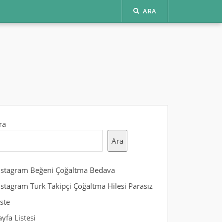
ARA
ra
Ara
nstagram Beğeni Çoğaltma Bedava
nstagram Türk Takipçi Çoğaltma Hilesi Parasız
iste
ayfa Listesi