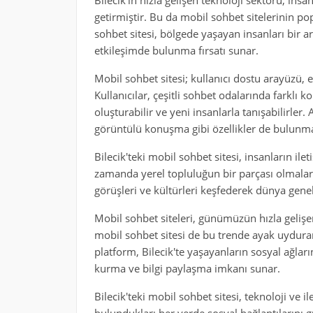
Bilecik'in hızla gelişen teknoloji sektörü, insa
getirmiştir. Bu da mobil sohbet sitelerinin po
sohbet sitesi, bölgede yaşayan insanları bir a
etkileşimde bulunma fırsatı sunar.
Mobil sohbet sitesi; kullanıcı dostu arayüzü, et
Kullanıcılar, çeşitli sohbet odalarında farklı k
oluşturabilir ve yeni insanlarla tanışabilirler
görüntülü konuşma gibi özellikler de bulunma
Bilecik'teki mobil sohbet sitesi, insanların ile
zamanda yerel topluluğun bir parçası olmaları
görüşleri ve kültürleri keşfederek dünya geneli
Mobil sohbet siteleri, günümüzün hızla gelişen
mobil sohbet sitesi de bu trende ayak uydurara
platform, Bilecik'te yaşayanların sosyal ağlar
kurma ve bilgi paylaşma imkanı sunar.
Bilecik'teki mobil sohbet sitesi, teknoloji ve i