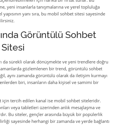
çlendirebilmeleri için harika bir fırsat sunar. Bu
ine, yeni insanlarla tanışmalarına ve yerel topluluğa
el yapısının yanı sıra, bu mobil sohbet sitesi sayesinde
irsiniz.
asında Görüntülü Sohbet
Sitesi
ları da sürekli olarak dönüşmekte ve yeni trendlere doğru
n zamanlarda gözlemlenen bir trend, görüntülü sohbet
değil, aynı zamanda görüntülü olarak da iletişim kurmayı
nlerden biri, insanların daha kişisel ve samimi bir
için tercih edilen kanal ise mobil sohbet siteleridir.
efonları veya tabletleri üzerinden anlık mesajlaşma ve
r. Bu siteler, gençler arasında büyük bir popülerlik
ilirliği sayesinde herhangi bir zamanda ve yerde bağlantı