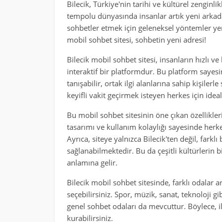
Bilecik, Türkiye'nin tarihi ve kültürel zenginl
tempolu dünyasında insanlar artık yeni arkada
sohbetler etmek için geleneksel yöntemler yeri
mobil sohbet sitesi, sohbetin yeni adresi!
Bilecik mobil sohbet sitesi, insanların hızlı v
interaktif bir platformdur. Bu platform sayesin
tanışabilir, ortak ilgi alanlarına sahip kişile
keyifli vakit geçirmek isteyen herkes için idea
Bu mobil sohbet sitesinin öne çıkan özellikleri
tasarımı ve kullanım kolaylığı sayesinde herkes 
Ayrıca, siteye yalnızca Bilecik'ten değil, farkl
sağlanabilmektedir. Bu da çeşitli kültürlerin 
anlamına gelir.
Bilecik mobil sohbet sitesinde, farklı odalar 
seçebilirsiniz. Spor, müzik, sanat, teknoloji 
genel sohbet odaları da mevcuttur. Böylece, il
kurabilirsiniz.