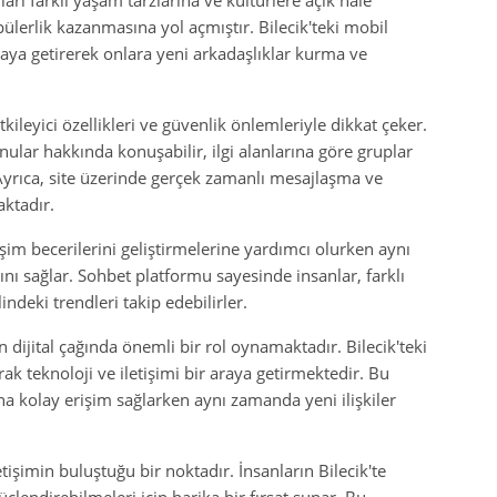
nları farklı yaşam tarzlarına ve kültürlere açık hale
pülerlik kazanmasına yol açmıştır. Bilecik'teki mobil
raya getirerek onlara yeni arkadaşlıklar kurma ve
kileyici özellikleri ve güvenlik önlemleriyle dikkat çeker.
onular hakkında konuşabilir, ilgi alanlarına göre gruplar
. Ayrıca, site üzerinde gerçek zamanlı mesajlaşma ve
ktadır.
tişim becerilerini geliştirmelerine yardımcı olurken aynı
nı sağlar. Sohbet platformu sayesinde insanlar, farklı
ndeki trendleri takip edebilirler.
 dijital çağında önemli bir rol oynamaktadır. Bilecik'teki
k teknoloji ve iletişimi bir araya getirmektedir. Bu
ına kolay erişim sağlarken aynı zamanda yeni ilişkiler
letişimin buluştuğu bir noktadır. İnsanların Bilecik'te