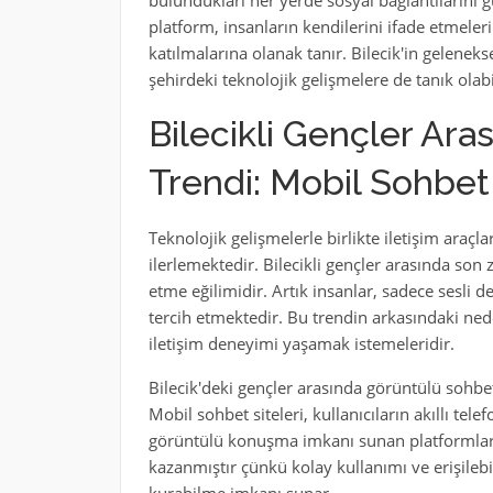
bulundukları her yerde sosyal bağlantılarını gü
platform, insanların kendilerini ifade etmeler
katılmalarına olanak tanır. Bilecik'in geleneks
şehirdeki teknolojik gelişmelere de tanık olabil
Bilecikli Gençler Ar
Trendi: Mobil Sohbet 
Teknolojik gelişmelerle birlikte iletişim araç
ilerlemektedir. Bilecikli gençler arasında so
etme eğilimidir. Artık insanlar, sadece sesli 
tercih etmektedir. Bu trendin arkasındaki nede
iletişim deneyimi yaşamak istemeleridir.
Bilecik'deki gençler arasında görüntülü sohbet 
Mobil sohbet siteleri, kullanıcıların akıllı tel
görüntülü konuşma imkanı sunan platformlardı
kazanmıştır çünkü kolay kullanımı ve erişileb