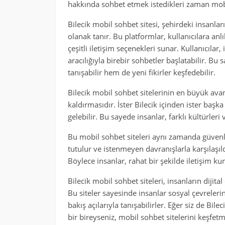
hakkında sohbet etmek istedikleri zaman mobi
Bilecik mobil sohbet sitesi, şehirdeki insanla
olanak tanır. Bu platformlar, kullanıcılara a
çeşitli iletişim seçenekleri sunar. Kullanıcılar,
aracılığıyla birebir sohbetler başlatabilir. Bu 
tanışabilir hem de yeni fikirler keşfedebilir.
Bilecik mobil sohbet sitelerinin en büyük avan
kaldırmasıdır. İster Bilecik içinden ister başk
gelebilir. Bu sayede insanlar, farklı kültürleri 
Bu mobil sohbet siteleri aynı zamanda güvenli b
tutulur ve istenmeyen davranışlarla karşılaşıld
Böylece insanlar, rahat bir şekilde iletişim kura
Bilecik mobil sohbet siteleri, insanların dijita
Bu siteler sayesinde insanlar sosyal çevrelerini
bakış açılarıyla tanışabilirler. Eğer siz de Bil
bir bireyseniz, mobil sohbet sitelerini keşfetm