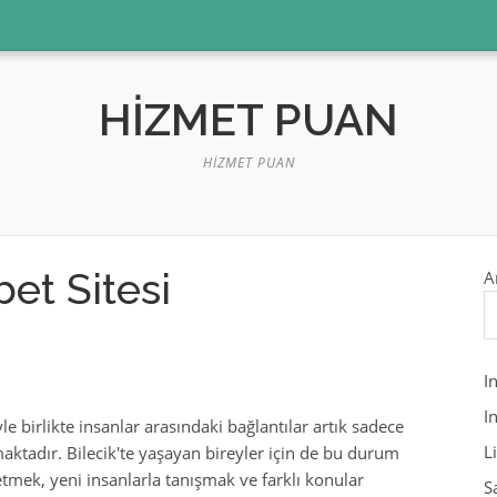
HIZMET PUAN
HIZMET PUAN
et Sitesi
A
I
I
e birlikte insanlar arasındaki bağlantılar artık sadece
L
maktadır. Bilecik'te yaşayan bireyler için de bu durum
letmek, yeni insanlarla tanışmak ve farklı konular
S